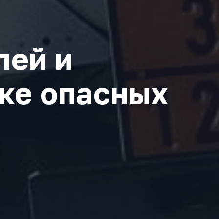
лей и
зке опасных