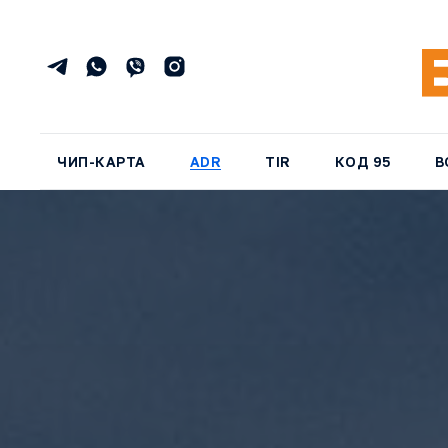
ЧИП-КАРТА
ADR
TIR
КОД 95
В