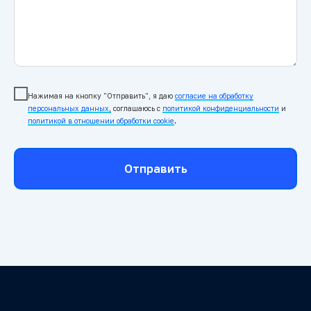
Нажимая на кнопку "Отправить", я даю
согласие на обработку
персональных данных
,
соглашаюсь c
политикой конфиденциальности
и
политикой в отношении обработки cookie
.
Отправить