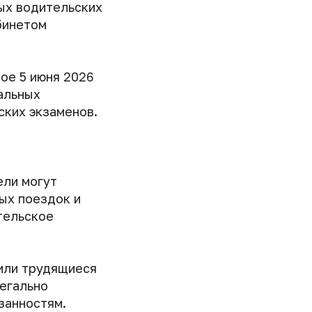
ых водительских
бинетом
ое 5 июня 2026
альных
ских экзаменов.
ели могут
ых поездок и
тельское
или трудящиеся
егально
занностям.