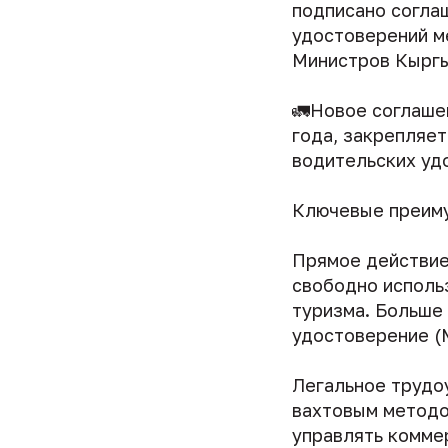
подписано согла
удостоверений м
Министров Кыргы
🚛Новое соглаше
года, закрепляе
водительских уд
Ключевые преиму
Прямое действие
свободно исполь
туризма. Больше
удостоверение (
Легальное трудо
вахтовым методо
управлять комме