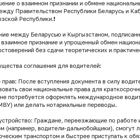
шение о взаимном признании и обмене национальн
ежду Правительством Республики Беларусь и Ка
зской Республики.❗️
ние между Беларусью и Кыргызстаном, подписанн
т взаимное признание и упрощенный обмен национ
остоверений без сдачи теоретических и практиче
щества соглашения для водителей:
 прав: После вступления документа в силу водит
зовать свои национальные права для краткосрочн
 не потребуется оформлять международное води
МВУ) или делать нотариальные переводы.
устройство: Граждане, переезжающие по работе 
м (например, водители-дальнобойщики), смогут л
рческим транспортом и быстрее приступать к обя