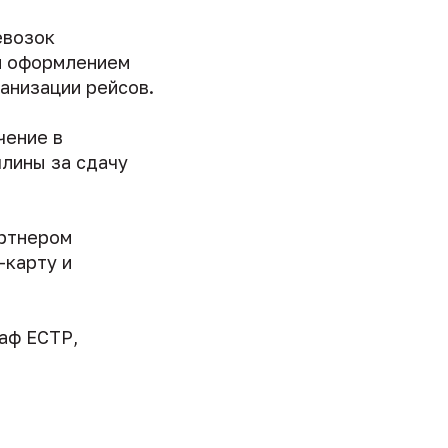
евозок
м оформлением
анизации рейсов.
чение в
лины за сдачу
артнером
-карту и
раф ЕСТР,